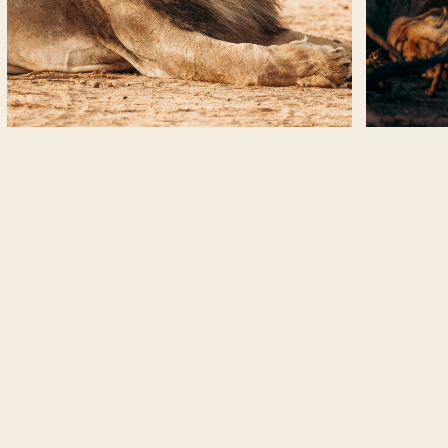
Design •
Lasca
Development •
Programatório